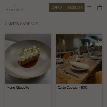
Passer
La
Pa
Navigati
OFFRIR
RÉSERVER
au
Citadelle
contenu
CARTES CADEAUX
Menu Citadelle
Carte Cadeau - 50€