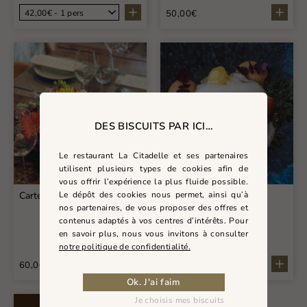
50,00€
DES BISCUITS PAR ICI…
Le restaurant La Citadelle et ses partenaires
utilisent plusieurs types de cookies afin de
vous offrir l’expérience la plus fluide possible.
Carte Cadeau - 60€
Le dépôt des cookies nous permet, ainsi qu’à
Carte Cadeau - 100€
nos partenaires, de vous proposer des offres et
contenus adaptés à vos centres d’intérêts. Pour
en savoir plus, nous vous invitons à consulter
notre politique de confidentialité.
60,00€
100,00€
Ok. J'ai faim
Je choisis mes biscuits